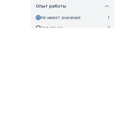
Опыт работы
Не имеет значения
1
Нет опыта
0
До 3 лет
0
От 3 до 6 лет
0
Более 6 лет
0
Тип занятости
Полная
0
Частичная
0
Проектная
0
Стажировка
0
Единое решение для деловых задач