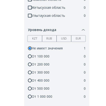
Жетысуская область
0
Улытауская область
0
Уровень дохода
KZT
RUB
USD
EUR
Не имеет значения
1
От 100 000
0
От 200 000
0
От 300 000
0
От 400 000
0
От 500 000
0
От 1 000 000
0